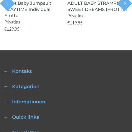
Adult Baby Jumpsuit
ADULT BABY STRAMPLER
PLAYTIME Individual
SWEET DREAMS (FROTTE)
Frotte
Privatina
Privatina
€119.95
€129.95
Kontakt
Kategorien
Infomationen
Quick links