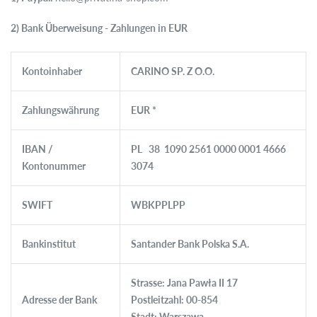
ready-to-ship
2) Bank Überweisung - Zahlungen in EUR
Kontoinhaber
CARINO SP. Z O.O.
Zahlungswährung
EUR *
IBAN /
PL 38 1090 2561 0000 0001 4666
Kontonummer
3074
SWIFT
WBKPPLPP
Bankinstitut
Santander Bank Polska S.A.
Strasse: Jana Pawła II 17
Adresse der Bank
Postleitzahl: 00-854
Stadt: Warszawa