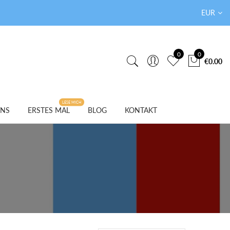
EUR
0
0
€0.00
LESE MICH
UNS
ERSTES MAL
BLOG
KONTAKT