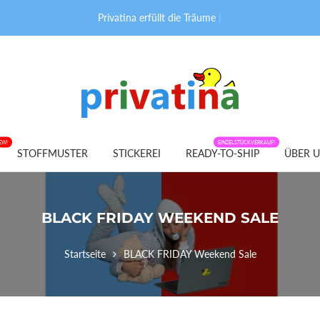
Privatina erfüllt die Träume vo
|
EW!
FABRIC PATTERNS
EINZELSTÜCKVERKAUF!
STOFFMUSTER
STICKEREI
READY-TO-SHIP
ÜBER 
BLACK FRIDAY WEEKEND SALE
Startseite
BLACK FRIDAY Weekend Sale